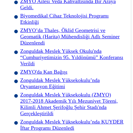
ZMYO Ailesi Veda Kahvaltısında Bir Araya
Geldi.
Biyomedikal Cihaz Teknolojisi Programı
Etkinliği
ZMYO’da Thales, Öklid Geometrisi ve
Geomatik (Harita) Mühendisliği Adlı Seminer
Düzenlendi
Zonguldak Meslek Yüksek Okulu'nda
“Cumhuriyetimizin 95. Yıldönümü” Konferansı
Verildi
ZMYO'da Kan Bağışı
Zonguldak Meslek Yüksekokulu’nda
Oryantasyon Eğitimi
Zonguldak Meslek Yüksekokulu (ZMYO)
2017-2018 Akademik Yılı Mezuniyet Töreni,
Kilimli Ahmet Şerifoğlu Şehir Stadı'nda
Gerçekleştirildi
Zonguldak Meslek Yüksekokulu’nda KUYDER
İftar Programı Düzenledi