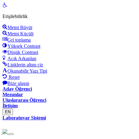
Open
toolbar
Erişilebilirlik
Metni Büyüt
Metni Küçült
Gri tonlama
Yüksek Contrast
Düşük Contrast
Açık Arkaplan
Linklerin altını çiz
Okunabilir Yazı Tipi
Reset
Bize ulaşın
Aday Öğrenci
Mezunlar
Uluslararası Öğrenci
İletişim
EN
Laboratuvar Sistemi