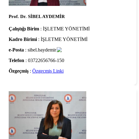
Prof. Dr. SİBEL AYDEMİR
Çalıştığı Birim
: İŞLETME YÖNETİMİ
Kadro Birimi
: İŞLETME YÖNETİMİ
e-Posta
: sibel.baydemir
Telefon
: 03722656766-150
Özgeçmiş
:
Özgeçmiş Linki