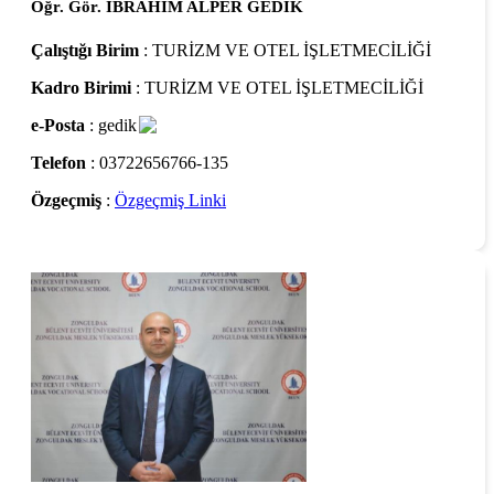
Öğr. Gör. İBRAHİM ALPER GEDİK
Çalıştığı Birim
: TURİZM VE OTEL İŞLETMECİLİĞİ
Kadro Birimi
: TURİZM VE OTEL İŞLETMECİLİĞİ
e-Posta
: gedik
Telefon
: 03722656766-135
Özgeçmiş
:
Özgeçmiş Linki