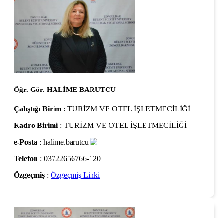
Öğr. Gör. HALİME BARUTCU
Çalıştığı Birim
: TURİZM VE OTEL İŞLETMECİLİĞİ
Kadro Birimi
: TURİZM VE OTEL İŞLETMECİLİĞİ
e-Posta
: halime.barutcu
Telefon
: 03722656766-120
Özgeçmiş
:
Özgeçmiş Linki