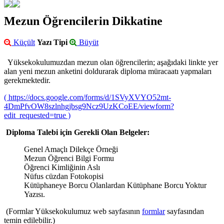
Mezun Öğrencilerin Dikkatine
Küçült
Yazı Tipi
Büyüt
Yüksekokulumuzdan mezun olan öğrencilerin; aşağıdaki linkte yer
alan yeni mezun anketini doldurarak diploma müracaatı yapmaları
gerekmektedir.
( https://docs.google.com/forms/d/1SVyXVYO52mt-
4DmPfvOW8szlnhgjbsg9Ncz9UzKCoEE/viewform?
edit_requested=true )
Diploma Talebi için Gerekli Olan Belgeler:
Genel Amaçlı Dilekçe Örneği
Mezun Öğrenci Bilgi Formu
Öğrenci Kimliğinin Aslı
Nüfus cüzdan Fotokopisi
Kütüphaneye Borcu Olanlardan Kütüphane Borcu Yoktur
Yazısı.
(Formlar Yüksekokulumuz web sayfasının
formlar
sayfasından
temin edilebilir.)