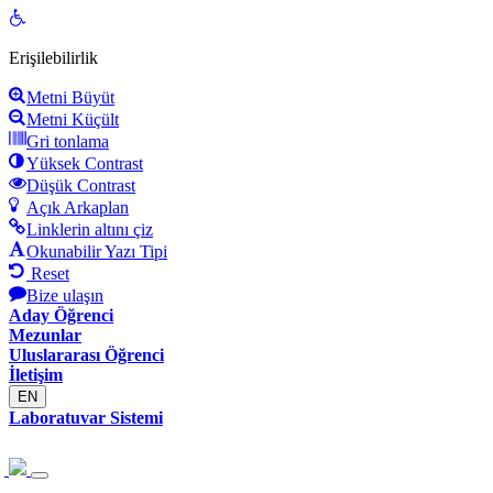
Open
toolbar
Erişilebilirlik
Metni Büyüt
Metni Küçült
Gri tonlama
Yüksek Contrast
Düşük Contrast
Açık Arkaplan
Linklerin altını çiz
Okunabilir Yazı Tipi
Reset
Bize ulaşın
Aday Öğrenci
Mezunlar
Uluslararası Öğrenci
İletişim
EN
Laboratuvar Sistemi