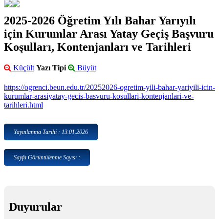
2025-2026 Öğretim Yılı Bahar Yarıyılı
için Kurumlar Arası Yatay Geçiş Başvuru
Koşulları, Kontenjanları ve Tarihleri
Küçült
Yazı Tipi
Büyüt
https://ogrenci.beun.edu.tr/20252026-ogretim-yili-bahar-yariyili-icin-
kurumlar-arasiyatay-gecis-basvuru-kosullari-kontenjanlari-ve-
tarihleri.html
Yayınlanma Tarihi : 13.01.2026
Sayfa Görüntülenme Sayısı :
Duyurular