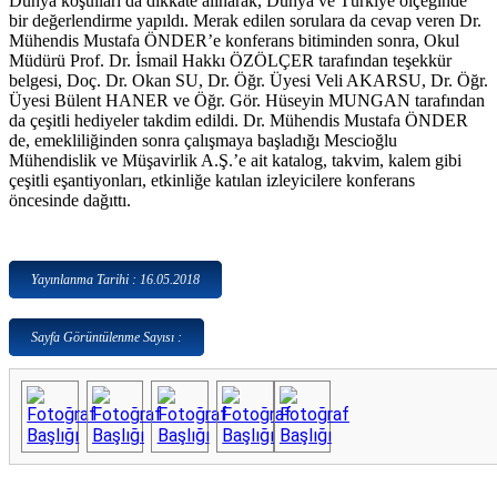
Dünya koşulları da dikkate alınarak, Dünya ve Türkiye ölçeğinde
bir değerlendirme yapıldı. Merak edilen sorulara da cevap veren Dr.
Mühendis Mustafa ÖNDER’e konferans bitiminden sonra, Okul
Müdürü Prof. Dr. İsmail Hakkı ÖZÖLÇER tarafından teşekkür
belgesi, Doç. Dr. Okan SU, Dr. Öğr. Üyesi Veli AKARSU, Dr. Öğr.
Üyesi Bülent HANER ve Öğr. Gör. Hüseyin MUNGAN tarafından
da çeşitli hediyeler takdim edildi. Dr. Mühendis Mustafa ÖNDER
de, emekliliğinden sonra çalışmaya başladığı Mescioğlu
Mühendislik ve Müşavirlik A.Ş.’e ait katalog, takvim, kalem gibi
çeşitli eşantiyonları, etkinliğe katılan izleyicilere konferans
öncesinde dağıttı.
Yayınlanma Tarihi : 16.05.2018
Sayfa Görüntülenme Sayısı :