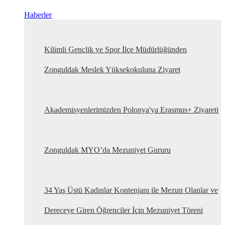
Haberler
Kilimli Gençlik ve Spor İlçe Müdürlüğünden
Zonguldak Meslek Yüksekokuluna Ziyaret
Akademisyenlerimizden Polonya'ya Erasmus+ Ziyareti
Zonguldak MYO’da Mezuniyet Gururu
34 Yaş Üstü Kadınlar Kontenjanı ile Mezun Olanlar ve
Dereceye Giren Öğrenciler İçin Mezuniyet Töreni