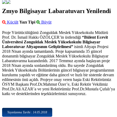
Zmyo Bilgisayar Labaratuvarı Yenilendi
Küçült
Yazı Tipi
Büyüt
Proje Yürütücülüğünü Zonguldak Meslek Yüksekokulu Müdürü
Prof. Dr. İsmail Hakkı ÖZÖLÇER’in üstlendiği
“Bülent Ecevit
Üniversitesi Zonguldak Meslek Yüksekokulu Bilgisayar
Laboratuvar Altyapısının Geliştirilmesi”
isimli Altyapı Projesi
2018 Nisan ayında tamamlandı. Proje kapsamında 35 güncel
donanımlı bilgisayar Zonguldak Meslek Yüksekokulu Bilgisayar
Labaratuvarına kazandırıldı. 2017 Temmuz ayında başlayan proje
2018 Nisan ayında sonlandırılmış oldu. Bu sayede Zonguldak
Meslek Yüksekokulu Bölümlerinin güncel bilgisayar programlarının
kurulumu yapıldı ve eğitime daha güncel ve hızlı bir sistemle devam
edilmesinin önü açıldı. Projeye onay veren başta Eski Rektörümüz
ÖSYM Başkanı Prof.Dr.Mahmut Özer’e, Eski Rektör Vekilimiz
Prof.Dr.Ali AZAR’a ve yeni Rektörümüz Prof.Dr.Mustafa Çufalı’ya
katkı ve desteklerinden teşekkürlerimizi sunuyoruz.
Yayınlanma Tarihi : 14.05.2018