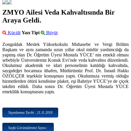
ZMYO Ailesi Veda Kahvaltısında Bir
Araya Geldi.
Küçült
Yazı Tipi
Büyüt
Zonguldak Meslek Yüksekokulu Muhasebe ve Vergi Bölüm
Başkanı ve aynı zamanda uzun yıllar okul müdür yardımcılığı da
yapmış olan Dr. Öğretim Üyesi Mustafa YÜCE’ nin emekli olması
sebebiyle Üniversitemiz Konuk Evi’nde veda kahvaltısı düzenlendi.
Okulumuz akademik ve idari personelinin katıldığı kahvaltıda,
saygıdeğer hocamıza ithafen, Müdürümüz Prof. Dr. İsmail Hakkı
ÖZÖLÇER teşekkür konuşması yaptı. Okulumuza vermiş olduğu
hizmetlerden ötürü kendisine plaket, eşi Bahriye YÜCE’ye de çiçek
takdim edildi. Daha sonra Dr. Öğretim Üyesi Mustafa YÜCE
emeklilik konuşmasını yaptı.
Yayınlanma Tarihi : 21.11.2018
Sayfa Görüntülenme Sayısı :