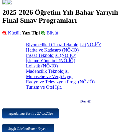
2025-2026 Öğretim Yılı Bahar Yarıyılı
Final Sınav Programları
Küçült
Yazı Tipi
Büyüt
Biyomedikal Cihaz Teknolojisi (NÖ-İÖ)
Harita ve Kadastro (NÖ-İÖ)
İnşaat Teknolojisi (NÖ-İÖ)
İşletme Yönetimi (NÖ-İÖ)
Lojistik (NÖ-İÖ)
Madencilik Teknolojisi
Muhasebe ve Vergi Uyg.
Radyo ve Televizyon Prog. (NÖ-İÖ)
Turizm ve Otel İşlt.
[Rev. 03]
Yayınlanma Tarihi : 22.05.2026
Sayfa Görüntülenme Sayısı :